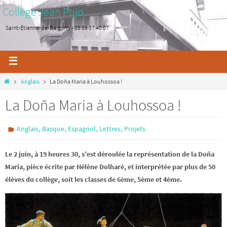
Collège Jean Pujo
Saint-Étienne-de-Baïgorry - 05 59 37 40 07
Anglais
La Doña Maria à Louhossoa !
La Doña Maria à Louhossoa !
,
,
,
,
Anglais
Basque
Espagnol
Lettres
Projets
Le 2 juin, à 19 heures 30, s’est déroulée la représentation de la Doña
Maria, pièce écrite par Hélène Dolharé, et interprétée par plus de 50
élèves du collège, soit les classes de 6ème, 5ème et 4ème.