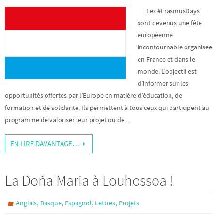
Les #ErasmusDays
sont devenus une fête
européenne
incontournable organisée
en France et dans le
monde. L’objectif est
d’informer sur les
opportunités offertes par l’Europe en matière d’éducation, de
formation et de solidarité. Ils permettent à tous ceux qui participent au
programme de valoriser leur projet ou de…
EN LIRE DAVANTAGE…
La Doña Maria à Louhossoa !
,
,
,
,
Anglais
Basque
Espagnol
Lettres
Projets