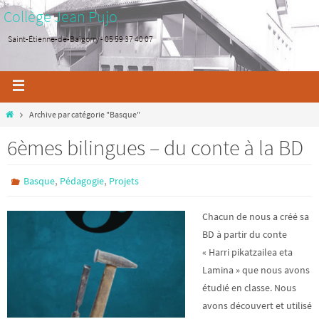
Collège Jean Pujo
Saint-Étienne-de-Baïgorry - 05 59 37 40 07
Archive par catégorie "Basque"
6èmes bilingues – du conte à la BD
,
,
Basque
Pédagogie
Projets
Chacun de nous a créé sa
BD à partir du conte
« Harri pikatzailea eta
Lamina » que nous avons
étudié en classe. Nous
avons découvert et utilisé