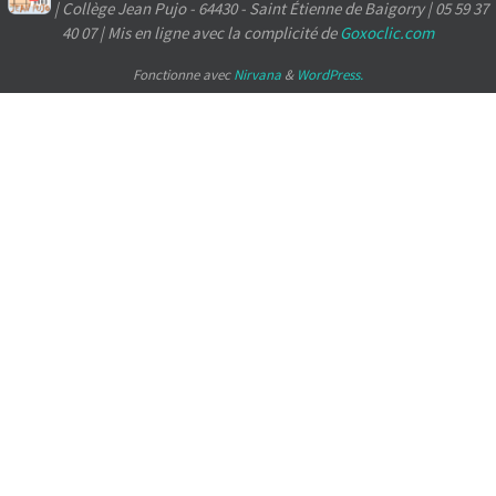
| Collège Jean Pujo - 64430 - Saint Étienne de Baigorry | 05 59 37
40 07 | Mis en ligne avec la complicité de
Goxoclic.com
Fonctionne avec
Nirvana
&
WordPress.