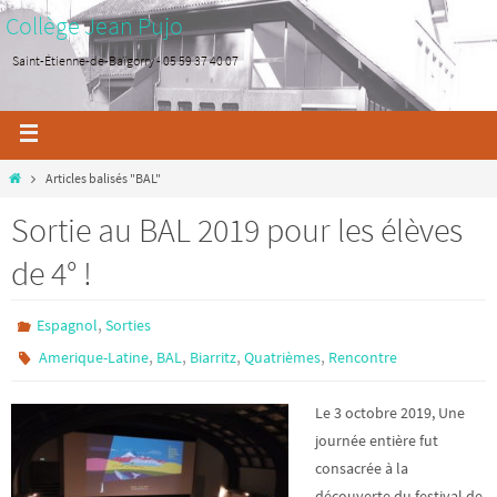
Collège Jean Pujo
Saint-Étienne-de-Baïgorry - 05 59 37 40 07
Articles balisés "BAL"
Sortie au BAL 2019 pour les élèves
de 4° !
,
Espagnol
Sorties
,
,
,
,
Amerique-Latine
BAL
Biarritz
Quatrièmes
Rencontre
Le 3 octobre 2019, Une
journée entière fut
consacrée à la
découverte du festival de