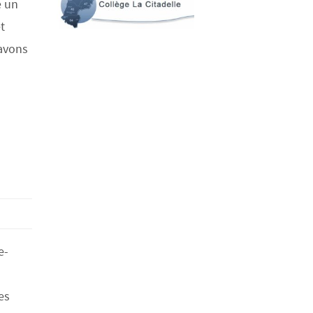
e un
t
 avons
e-
es