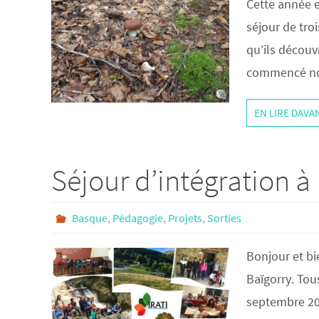
Cette année e
séjour de tro
qu’ils découv
commencé not
EN LIRE DAV
Séjour d’intégration à
Basque
,
Pédagogie
,
Projets
,
Sorties
Bonjour et bi
Baïgorry. Tou
septembre 202