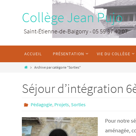
Collège Jean Pujo
Saint-Étienne-de-Baïgorry - 05 59 37 40 07
ACCUEIL
PRÉSENTATION
VIE DU COLLÈGE
Archive par catégorie "Sorties"
Séjour d’intégration 
Pédagogie
,
Projets
,
Sorties
Pour notre sé
aménagée, con