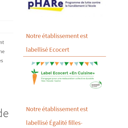
Notre établissement est
nt
labellisé Ecocert
nne
es
Notre établissement est
de
labellisé Égalité filles-