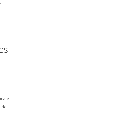
.
es
ocale
e de