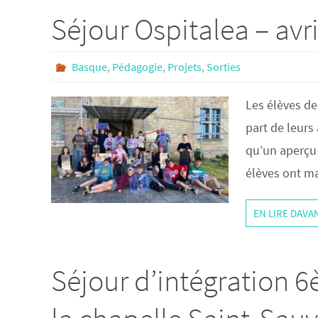
Séjour Ospitalea – avr
Basque
,
Pédagogie
,
Projets
,
Sorties
Les élèves de
part de leurs
qu’un aperçu r
élèves ont m
EN LIRE DAV
Séjour d’intégration 6