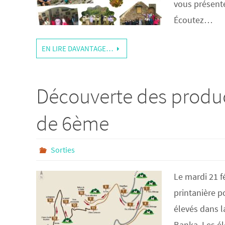
vous présente
Écoutez…
EN LIRE DAVANTAGE…
Découverte des produc
de 6ème
Sorties
Le mardi 21 f
printanière p
élevés dans la
Banka. Les é