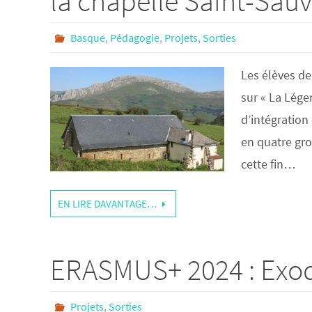
la chapelle Saint-Sau
Basque
,
Pédagogie
,
Projets
,
Sorties
Les élèves de
sur « La Lége
d’intégration 
en quatre gro
cette fin…
EN LIRE DAVANTAGE…
ERASMUS+ 2024 : Exo
Projets
,
Sorties