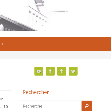
CT
Rechercher
me
di 10